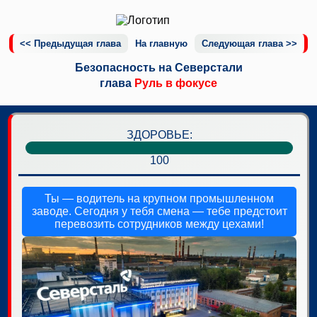
<< Предыдущая глава
На главную
Следующая глава >>
Безопасность на Северстали
глава
Руль в фокусе
ЗДОРОВЬЕ:
100
Ты — водитель на крупном промышленном
заводе. Сегодня у тебя смена — тебе предстоит
перевозить сотрудников между цехами!